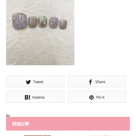
Tweet
Share
Hatena
Pin it
関連記事