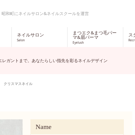
・昭和町にネイルサロン&ネイルスクールを運営
まつエク&まつ毛パー
ネイルサロン
ス
マ&眉パーマ
Salon
Recr
Eyelush
エレガントまで。あなたらしい指先を彩るネイルデザイン
クリスマスネイル
Name