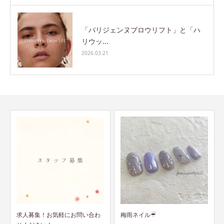
「パリジェンヌブロウリフト」と「ハ
リウッ...
2026.03.21
わ
梅雨ネイル☔︎
SOSO7月から価格変更のお知ら