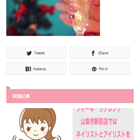
Tweet
Share
Hatena
Pin it
関連記事