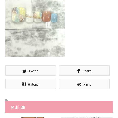
Tweet
Share
Hatena
Pin it
関連記事