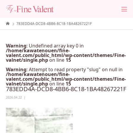
783EDD4A-DCD8-4BB6-8C18-1BA48267221F
Warning
: Undefined array key 0 in
/home/kawatenouen/fine-
valent.com/public_html/wp-content/themes/Fine-
valnet/single.php
on line
15
Warning
: Attempt to read property "slug" on null in
/home/kawatenouen/fine-
valent.com/public_html/wp-content/themes/Fine-
valnet/single.php
on line
15
783EDD4A-DCD8-4BB6-8C18-1BA48267221F
2026.04.22