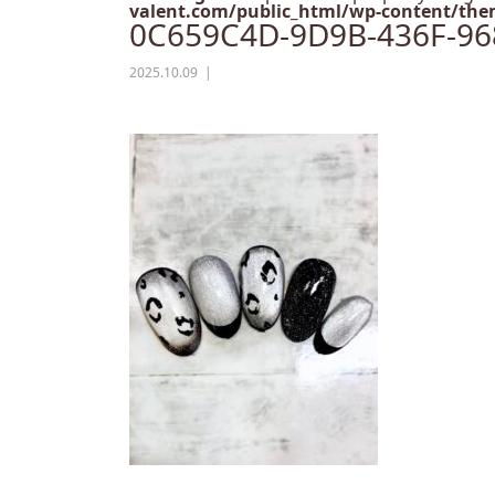
valent.com/public_html/wp-content/them
0C659C4D-9D9B-436F-9
2025.10.09