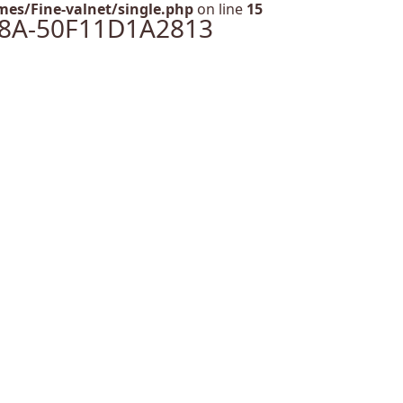
es/Fine-valnet/single.php
on line
15
68A-50F11D1A2813