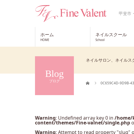
甲斐市
ホーム
ネイルスクール
HOME
School
ネイルサロン、ネイルス
Blog
ブログ
0C659C4D-9D9B-43
Warning
: Undefined array key 0 in
/home/k
content/themes/Fine-valnet/single.php
o
Warning
: Attempt to read property "slug" o