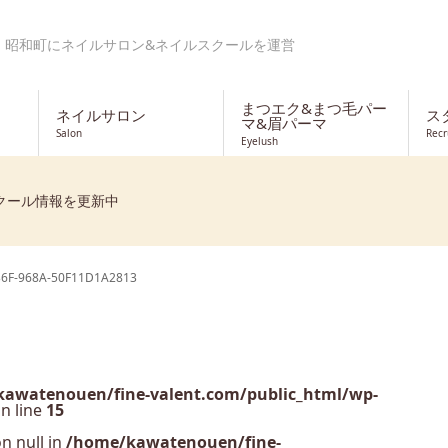
・昭和町にネイルサロン&ネイルスクールを運営
まつエク&まつ毛パー
ネイルサロン
ス
マ&眉パーマ
Salon
Recr
Eyelush
クール情報を更新中
6F-968A-50F11D1A2813
awatenouen/fine-valent.com/public_html/wp-
n line
15
n null in
/home/kawatenouen/fine-