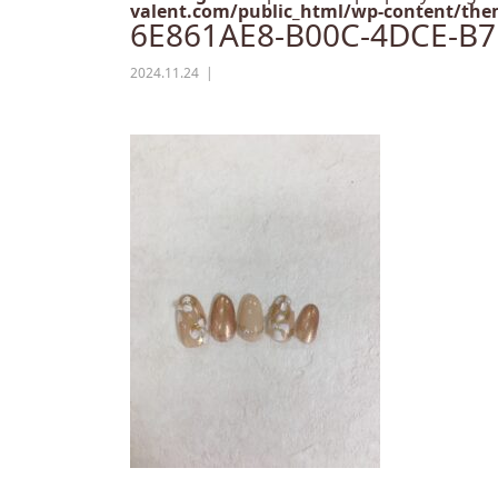
valent.com/public_html/wp-content/them
6E861AE8-B00C-4DCE-B
2024.11.24