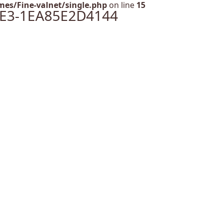
es/Fine-valnet/single.php
on line
15
7E3-1EA85E2D4144