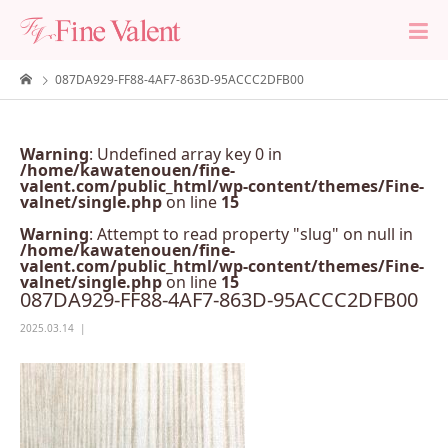
087DA929-FF88-4AF7-863D-95ACCC2DFB00
Warning
: Undefined array key 0 in
/home/kawatenouen/fine-
valent.com/public_html/wp-content/themes/Fine-
valnet/single.php
on line
15
Warning
: Attempt to read property "slug" on null in
/home/kawatenouen/fine-
valent.com/public_html/wp-content/themes/Fine-
valnet/single.php
on line
15
087DA929-FF88-4AF7-863D-95ACCC2DFB00
2025.03.14