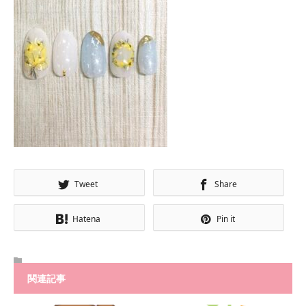
Tweet
Share
Hatena
Pin it
関連記事