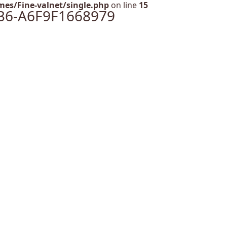
es/Fine-valnet/single.php
on line
15
36-A6F9F1668979