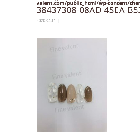
valent.com/public_html/wp-content/them
38437308-08AD-45EA-B5
2020.04.11