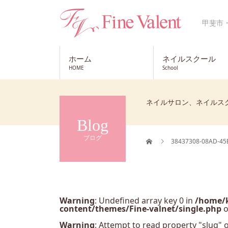
甲斐市
ホーム
ネイルスクール
HOME
School
ネイルサロン、ネイルス
Blog
ブログ
38437308-08AD-45
Warning
: Undefined array key 0 in
/home/k
content/themes/Fine-valnet/single.php
o
Warning
: Attempt to read property "slug" o