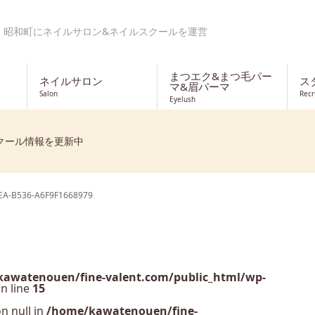
・昭和町にネイルサロン&ネイルスクールを運営
まつエク&まつ毛パー
ネイルサロン
ス
マ&眉パーマ
Salon
Recr
Eyelush
クール情報を更新中
EA-B536-A6F9F1668979
awatenouen/fine-valent.com/public_html/wp-
n line
15
n null in
/home/kawatenouen/fine-