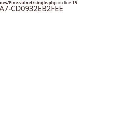
es/Fine-valnet/single.php
on line
15
8A7-CD0932EB2FEE