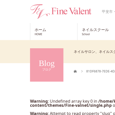
甲斐市
ホーム
ネイルスクール
HOME
School
ネイルサロン、ネイルス
Blog
ブログ
81DF6878-7EDE-4D
Warning
: Undefined array key 0 in
/home/k
content/themes/Fine-valnet/single.php
o
Warning
: Attempt to read property "slug" o