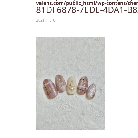
valent.com/public_html/wp-content/them
81DF6878-7EDE-4DA1-B
2021.11.16