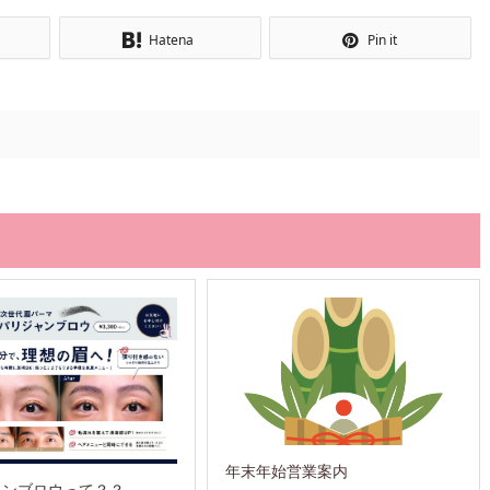
Hatena
Pin it
年末年始営業案内
ャンブロウって？？