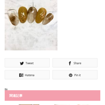
Tweet
Share
Hatena
Pin it
関連記事