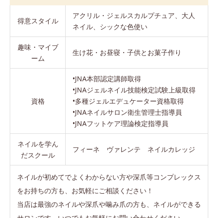
アクリル・ジェルスカルプチュア、大人
得意スタイル
ネイル、シックな色使い
趣味・マイブ
生け花・お昼寝・子供とお菓子作り
ーム
•JNA本部認定講師取得
•JNAジェルネイル技能検定試験上級取得
資格
•多種ジェルエデュケーター資格取得
•JNAネイルサロン衛生管理士指導員
•JNAフットケア理論検定指導員
ネイルを学ん
フィーネ ヴァレンテ ネイルカレッジ
だスクール
ネイルが初めてでよくわからない方や深爪等コンプレックス
をお持ちの方も、お気軽にご相談ください！
当店は最強のネイルや深爪や噛み爪の方も、ネイルができる
サロンです。いつでもお気軽にお問い合わせください。