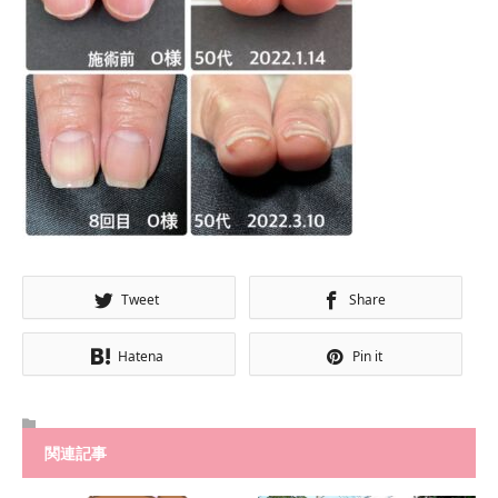
Tweet
Share
Hatena
Pin it
関連記事