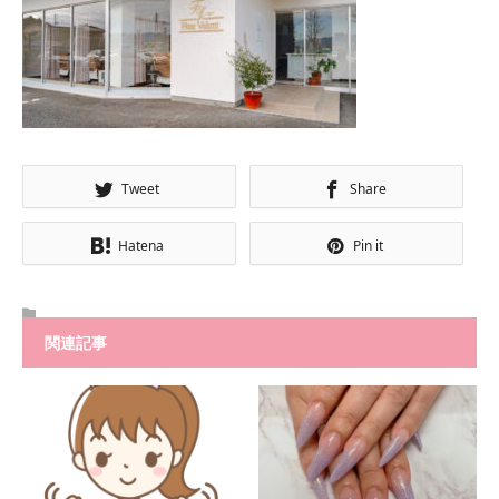
Tweet
Share
Hatena
Pin it
関連記事