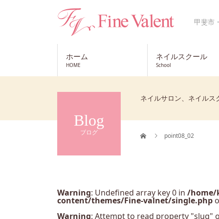
甲斐市
ホーム
ネイルスクール
HOME
School
ネイルサロン、ネイルス
Blog
ブログ
point08_02
Warning
: Undefined array key 0 in
/home/k
content/themes/Fine-valnet/single.php
o
Warning
: Attempt to read property "slug" o