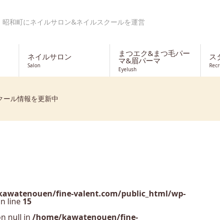
・昭和町にネイルサロン&ネイルスクールを運営
まつエク&まつ毛パー
ネイルサロン
ス
マ&眉パーマ
Salon
Recr
Eyelush
クール情報を更新中
awatenouen/fine-valent.com/public_html/wp-
n line
15
n null in
/home/kawatenouen/fine-