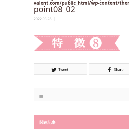
valent.com/public_html/wp-content/them
point08_02
2022.03.28
Tweet
Share
関連記事