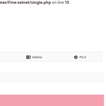
es/Fine-valnet/single.php
on line
15
Hatena
Pin it