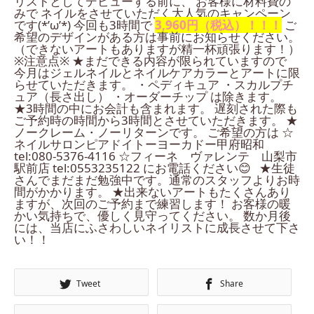
リストとしてデビューする前に、 お客様に材料費の
みで ネイルをさせていただく大人気のキャンペーン
です(*’ω’*) 今回も3時間で
3,960円（税込）！！！
ご
希望のデザインがある方は事前にお知らせください。
（できないアートもありますが精一杯頑張ります！）
※注意点※ ★まだできる内容が限られていますので
今月はジェルネイルとネイルケアカラーとアートに限
らせていただきます。 ・ペディキュア ・スカルプチ
ュア（長さ出し） ・オーダーチップ は除きます。
★3時間の中にお会計も含まれます。 遅刻された際も
ご予約時の時間から3時間とさせていただきます。 ★
ノークレーム・ノーリターンです。 ご希望の方は ☆
ネイルサロンピアドイトーヨーカドー甲府昭和
tel:080-5376-4116 ☆フィーネ ヴァレンテ 山梨市
駅前店 tel:0553235122 にお電話ください😊 ★生徒
さんでまだまだ勉強中です。通常のスタッフよりお時
間がかかります。 ★出来ないアートもたくさんあり
ますが、次回のご予約まで練習します！ お客様の暖
かい気持ちで、優しく見守ってください。 数か月後
には、当店にふさわしいネイリストに成長させて下さ
い！！
Tweet
Share