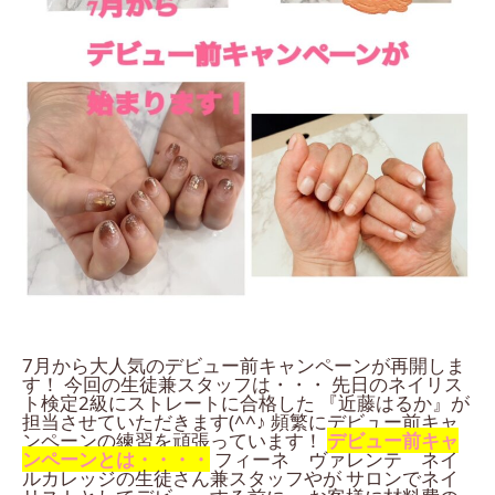
7月から大人気のデビュー前キャンペーンが再開しま
す！ 今回の生徒兼スタッフは・・・ 先日のネイリス
ト検定2級にストレートに合格した 『近藤はるか』が
担当させていただきます(^^♪ 頻繁にデビュー前キャ
ンペーンの練習を頑張っています！
デビュー前キャ
ンペーンとは・・・・
フィーネ ヴァレンテ ネイ
ルカレッジの生徒さん兼スタッフやが サロンでネイ