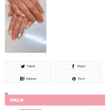
Tweet
Share
Hatena
Pin it
関連記事