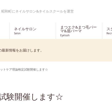
・昭和町にネイルサロン&ネイルスクールを運営
まつエク&まつ毛パー
ネイルサロン
ス
マ&眉パーマ
Salon
Recr
Eyelush
の最新情報をお届けします。
ットケア理論検定試験開催します☆
試験開催します☆