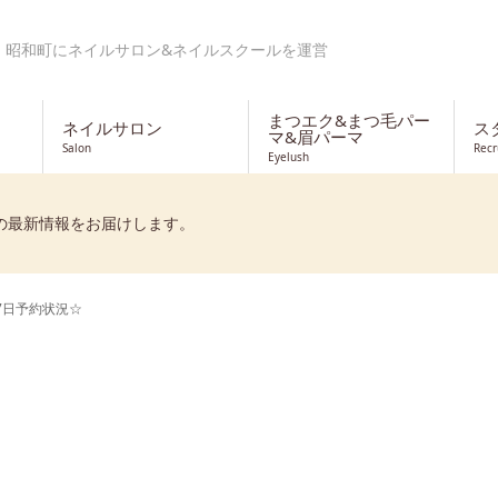
・昭和町にネイルサロン&ネイルスクールを運営
まつエク&まつ毛パー
ネイルサロン
ス
マ&眉パーマ
Salon
Recr
Eyelush
の最新情報をお届けします。
7日予約状況☆