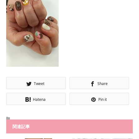
Tweet
Share
Hatena
Pin it
関連記事