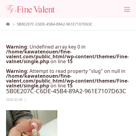
5B0E207C-C6DE-45B4-89A2-961E7107D63C
Warning
: Undefined array key 0 in
/home/kawatenouen/fine-
valent.com/public_html/wp-content/themes/Fine-
valnet/single.php
on line
15
Warning
: Attempt to read property "slug" on null in
/home/kawatenouen/fine-
valent.com/public_html/wp-content/themes/Fine-
valnet/single.php
on line
15
5B0E207C-C6DE-45B4-89A2-961E7107D63C
2020.02.06