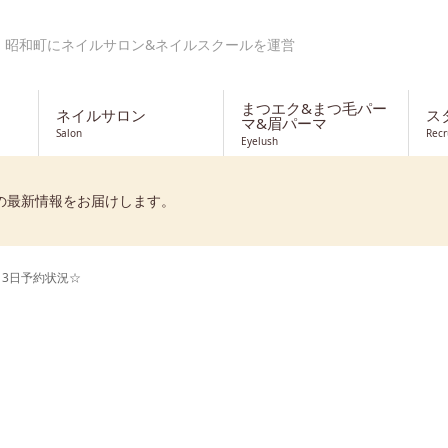
・昭和町にネイルサロン&ネイルスクールを運営
まつエク&まつ毛パー
ネイルサロン
ス
マ&眉パーマ
Salon
Recr
Eyelush
の最新情報をお届けします。
13日予約状況☆