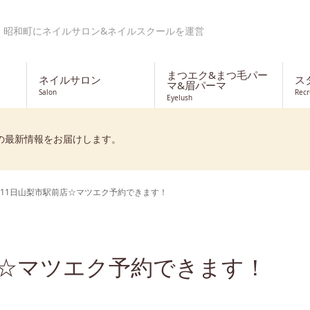
・昭和町にネイルサロン&ネイルスクールを運営
まつエク&まつ毛パー
ネイルサロン
ス
マ&眉パーマ
Salon
Recr
Eyelush
の最新情報をお届けします。
11日山梨市駅前店☆マツエク予約できます！
店☆マツエク予約できます！