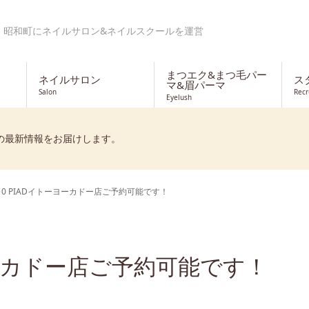
・昭和町にネイルサロン&ネイルスクールを運営
まつエク&まつ毛パー
ネイルサロン
ス
マ&眉パーマ
Salon
Recr
Eyelush
の最新情報をお届けします。
10 PIADイトーヨーカドー店ご予約可能です！
ーヨーカドー店ご予約可能です！