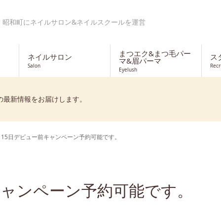
・昭和町にネイルサロン&ネイルスクールを運営
まつエク&まつ毛パー
ネイルサロン
ス
マ&眉パーマ
Salon
Recr
Eyelush
の最新情報をお届けします。
日15日デビュー前キャンペーン予約可能です。
キャンペーン予約可能です。