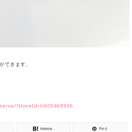
約ができます。
reserve/?storeId=H000468936
Hatena
Pin it