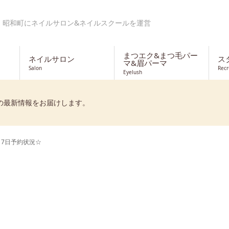
・昭和町にネイルサロン&ネイルスクールを運営
まつエク&まつ毛パー
ネイルサロン
ス
マ&眉パーマ
Salon
Recr
Eyelush
の最新情報をお届けします。
月7日予約状況☆