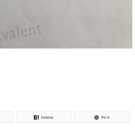
！
Hatena
Pin it