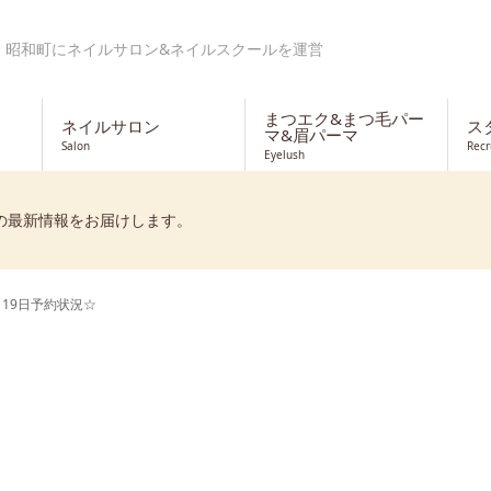
・昭和町にネイルサロン&ネイルスクールを運営
まつエク&まつ毛パー
ネイルサロン
ス
マ&眉パーマ
Salon
Recr
Eyelush
の最新情報をお届けします。
月19日予約状況☆