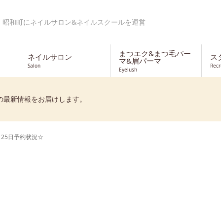
・昭和町にネイルサロン&ネイルスクールを運営
まつエク&まつ毛パー
ネイルサロン
ス
マ&眉パーマ
Salon
Recr
Eyelush
の最新情報をお届けします。
月25日予約状況☆