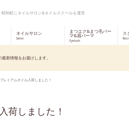
・昭和町にネイルサロン&ネイルスクールを運営
まつエク&まつ毛パー
ネイルサロン
ス
マ&眉パーマ
Salon
Recr
Eyelush
の最新情報をお届けします。
プレミアムオイル入荷しました！
入荷しました！