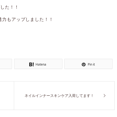
プした！！
透力もアップしました！！
Hatena
Pin it
ネイルインナースキンケア入荷してます！