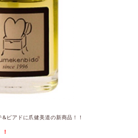
テ&ピアドに爪健美道の新商品！！
！！