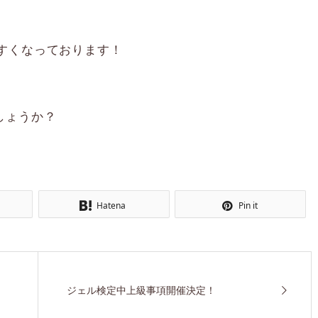
すくなっております！
しょうか？
Hatena
Pin it
ジェル検定中上級事項開催決定！