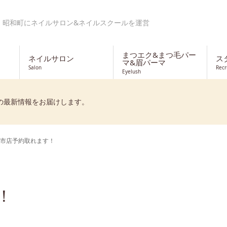
・昭和町にネイルサロン&ネイルスクールを運営
まつエク&まつ毛パー
ネイルサロン
ス
マ&眉パーマ
Salon
Recr
Eyelush
の最新情報をお届けします。
市店予約取れます！
！