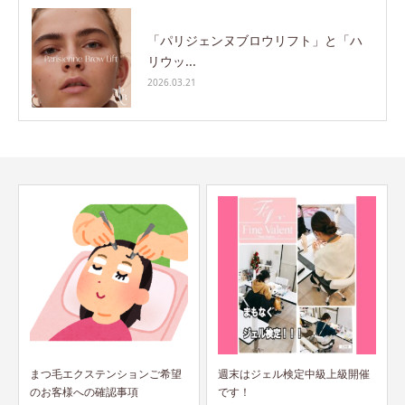
「パリジェンヌブロウリフト」と「ハ
リウッ...
2026.03.21
希望
週末はジェル検定中級上級開催
＆ヘルシーって何？
です！