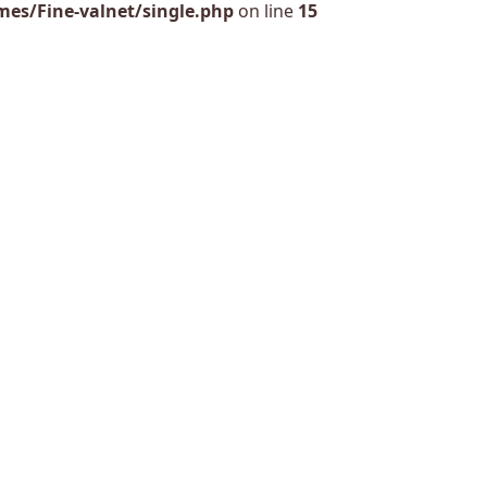
es/Fine-valnet/single.php
on line
15