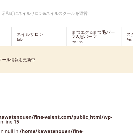
・昭和町にネイルサロン&ネイルスクールを運営
まつエク&まつ毛パー
ネイルサロン
ス
マ&眉パーマ
Salon
Recr
Eyelush
クール情報を更新中
awatenouen/fine-valent.com/public_html/wp-
n line
15
n null in
/home/kawatenouen/fine-