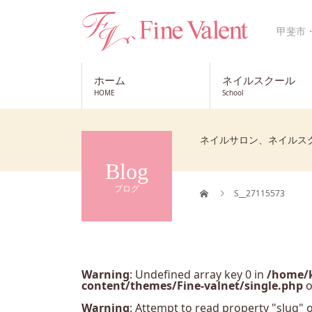
甲斐市
ホーム
ネイルスクール
HOME
School
ネイルサロン、ネイルス
Blog
ブログ
S__27115573
Warning
: Undefined array key 0 in
/home/k
content/themes/Fine-valnet/single.php
o
Warning
: Attempt to read property "slug" o