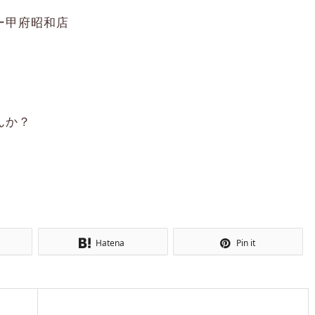
ー甲府昭和店
んか？
Hatena
Pin it