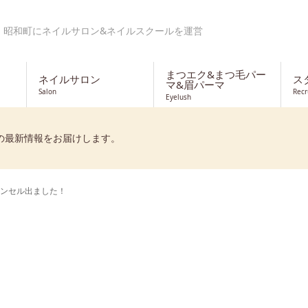
・昭和町にネイルサロン&ネイルスクールを運営
まつエク&まつ毛パー
ネイルサロン
ス
マ&眉パーマ
Salon
Recr
Eyelush
の最新情報をお届けします。
ンセル出ました！