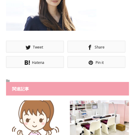
Tweet
Share
Hatena
Pin it
関連記事