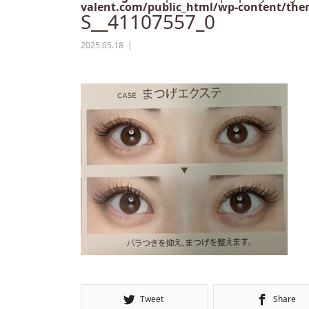
valent.com/public_html/wp-content/them
S__41107557_0
2025.05.18
Tweet
Share