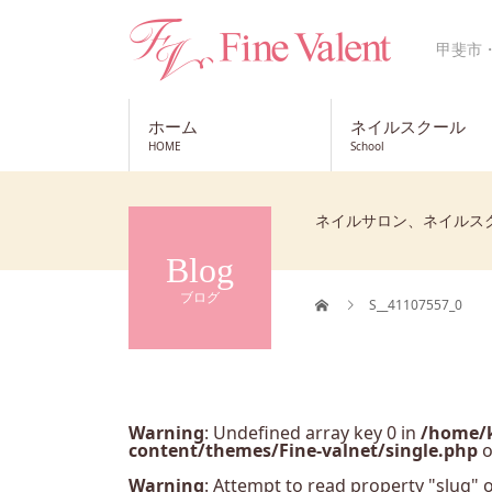
甲斐市
ホーム
ネイルスクール
HOME
School
ネイルサロン、ネイルス
Blog
ブログ
S__41107557_0
Warning
: Undefined array key 0 in
/home/k
content/themes/Fine-valnet/single.php
o
Warning
: Attempt to read property "slug" o