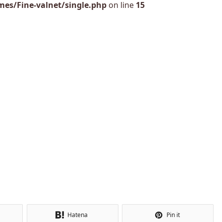
es/Fine-valnet/single.php
on line
15
Hatena
Pin it