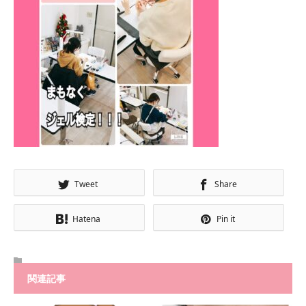
Tweet
Share
Hatena
Pin it
関連記事