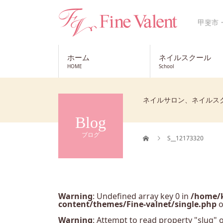
甲斐市
ホーム
ネイルスクール
HOME
School
ネイルサロン、ネイルス
Blog
ブログ
S__12173320
Warning
: Undefined array key 0 in
/home/k
content/themes/Fine-valnet/single.php
o
Warning
: Attempt to read property "slug" o