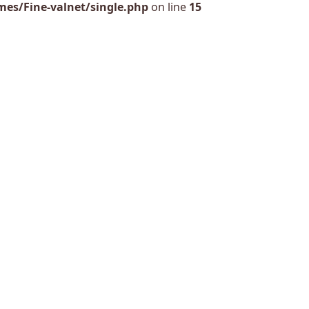
es/Fine-valnet/single.php
on line
15