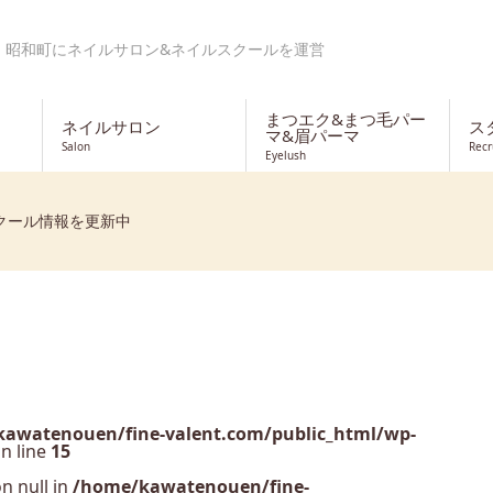
・昭和町にネイルサロン&ネイルスクールを運営
まつエク&まつ毛パー
ネイルサロン
ス
マ&眉パーマ
Salon
Recr
Eyelush
クール情報を更新中
awatenouen/fine-valent.com/public_html/wp-
n line
15
n null in
/home/kawatenouen/fine-