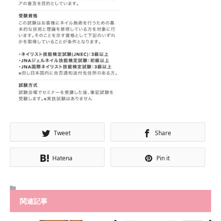
Tweet
Share
Hatena
Pin it
関連記事