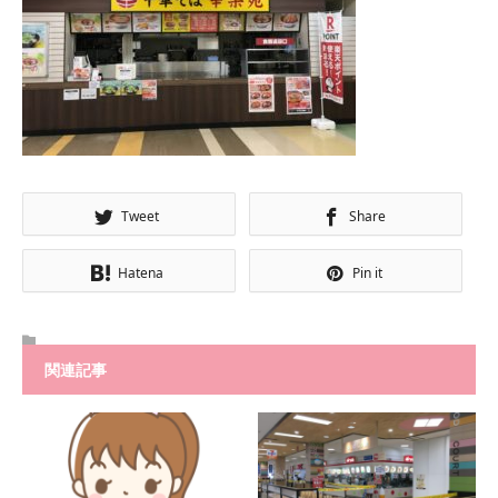
Tweet
Share
Hatena
Pin it
関連記事