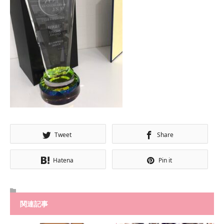
Tweet
Share
Hatena
Pin it
関連記事