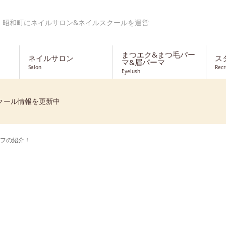
・昭和町にネイルサロン&ネイルスクールを運営
まつエク&まつ毛パー
ネイルサロン
ス
マ&眉パーマ
Salon
Recr
Eyelush
クール情報を更新中
フの紹介！