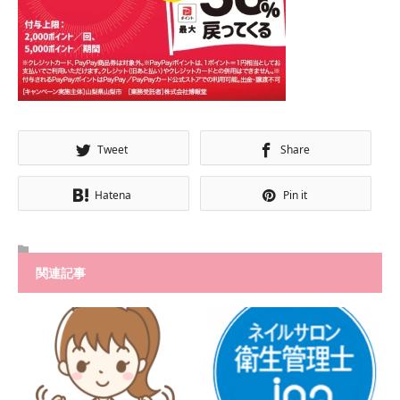
Tweet
Share
Hatena
Pin it
関連記事