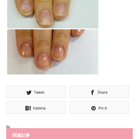
Tweet
Share
Hatena
Pin it
関連記事