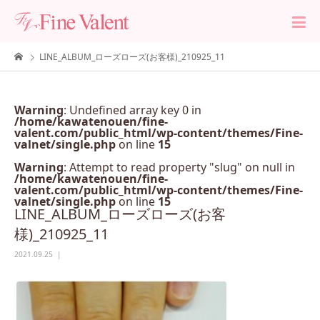
LINE_ALBUM_ローズローズ(お客様)_210925_11
Warning
: Undefined array key 0 in
/home/kawatenouen/fine-
valent.com/public_html/wp-content/themes/Fine-
valnet/single.php
on line
15
Warning
: Attempt to read property "slug" on null in
/home/kawatenouen/fine-
valent.com/public_html/wp-content/themes/Fine-
valnet/single.php
on line
15
LINE_ALBUM_ローズローズ(お客
様)_210925_11
2021.09.25