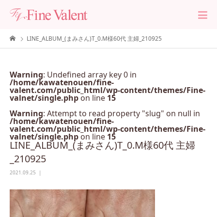
LINE_ALBUM_(まみさん)T_0.M様60代 主婦_210925
Warning
: Undefined array key 0 in
/home/kawatenouen/fine-
valent.com/public_html/wp-content/themes/Fine-
valnet/single.php
on line
15
Warning
: Attempt to read property "slug" on null in
/home/kawatenouen/fine-
valent.com/public_html/wp-content/themes/Fine-
valnet/single.php
on line
15
LINE_ALBUM_(まみさん)T_0.M様60代 主婦
_210925
2021.09.25