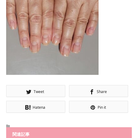
Tweet
Share
Hatena
Pin it
関連記事