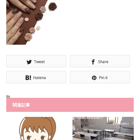
Tweet
Share
Hatena
Pin it
関連記事