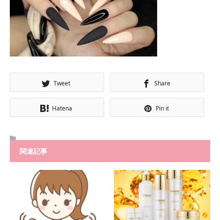
Tweet
Share
Hatena
Pin it
関連記事