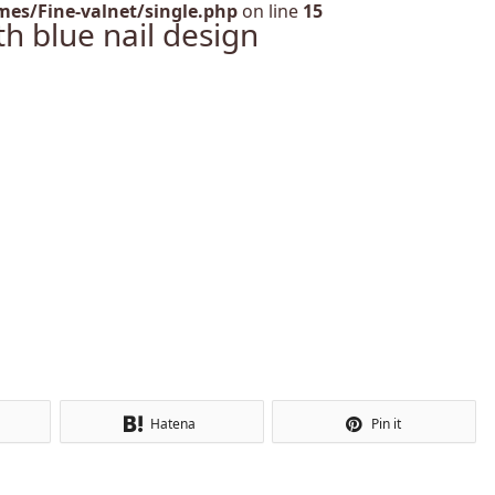
es/Fine-valnet/single.php
on line
15
h blue nail design
Hatena
Pin it