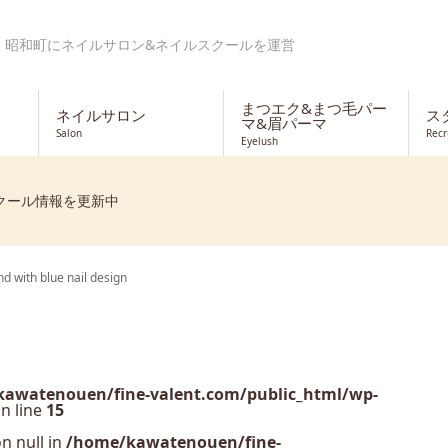
・昭和町にネイルサロン&ネイルスクールを運営
まつエク&まつ毛パー
ネイルサロン
ス
マ&眉パーマ
Salon
Recr
Eyelush
クール情報を更新中
d with blue nail design
awatenouen/fine-valent.com/public_html/wp-
n line
15
n null in
/home/kawatenouen/fine-