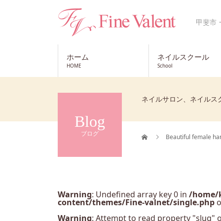
甲斐市
ホーム
ネイルスクール
HOME
School
ネイルサロン、ネイルス
Blog
ブログ
Beautiful female han
Warning
: Undefined array key 0 in
/home/k
content/themes/Fine-valnet/single.php
o
Warning
: Attempt to read property "slug" o