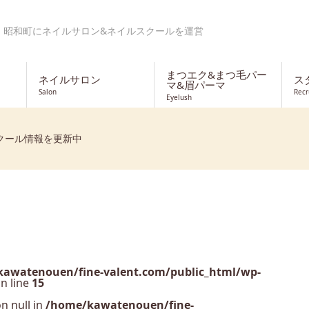
・昭和町にネイルサロン&ネイルスクールを運営
まつエク&まつ毛パー
ネイルサロン
ス
マ&眉パーマ
Salon
Recr
Eyelush
クール情報を更新中
awatenouen/fine-valent.com/public_html/wp-
n line
15
n null in
/home/kawatenouen/fine-