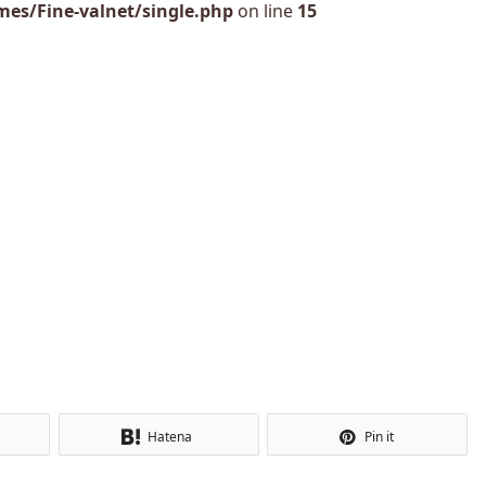
es/Fine-valnet/single.php
on line
15
Hatena
Pin it