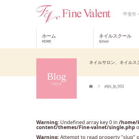
甲斐市
ホーム
ネイルスクール
HOME
School
ネイルサロン、ネイルス
Blog
ブログ
alps_lp_002
Warning
: Undefined array key 0 in
/home/k
content/themes/Fine-valnet/single.php
o
Warning
: Attempt to read property "slug" o