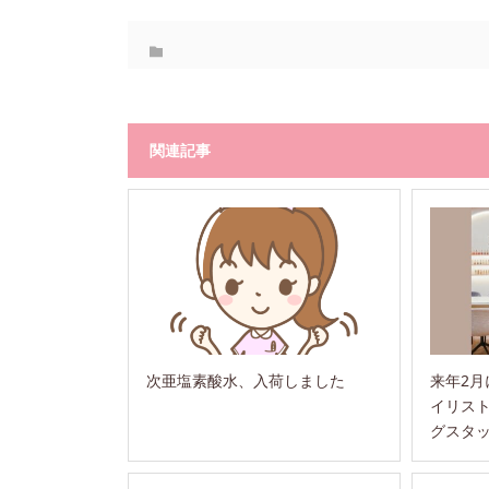
関連記事
次亜塩素酸水、入荷しました
来年2
イリス
グスタ