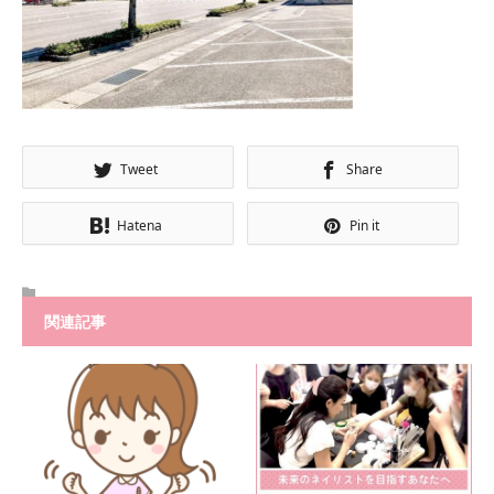
Tweet
Share
Hatena
Pin it
関連記事