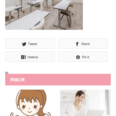
Tweet
Share
Hatena
Pin it
関連記事